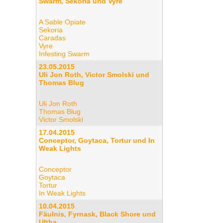
Swarm, Sekoria und Vyre
A Sable Opiate
Sekoria
Caradas
Vyre
Infesting Swarm
23.05.2015
Uli Jon Roth, Victor Smolski und
Thomas Blug
Uli Jon Roth
Thomas Blug
Victor Smolski
17.04.2015
Conceptor, Goytaca, Tortur und In
Weak Lights
Conceptor
Goytaca
Tortur
In Weak Lights
10.04.2015
Fäulnis, Fyrnask, Black Shore und
Ultha