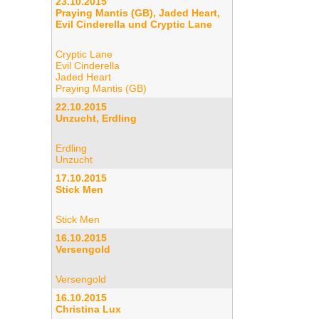
23.10.2015
Praying Mantis (GB), Jaded Heart,
Evil Cinderella und Cryptic Lane
Cryptic Lane
Evil Cinderella
Jaded Heart
Praying Mantis (GB)
22.10.2015
Unzucht, Erdling
Erdling
Unzucht
17.10.2015
Stick Men
Stick Men
16.10.2015
Versengold
Versengold
16.10.2015
Christina Lux