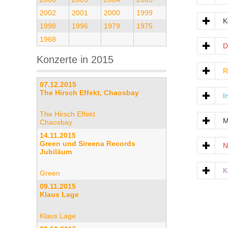
2002
2001
2000
1999
K
1998
1996
1979
1975
1968
D
Konzerte in 2015
R
07.12.2015
The Hirsch Effekt, Chaosbay
I
The Hirsch Effekt
M
Chaosbay
14.11.2015
Green und Sireena Records
N
Jubiläum
K
Green
09.11.2015
Klaus Lage
Klaus Lage