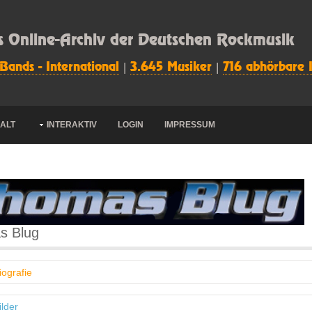
s Online-Archiv der Deutschen Rockmusik
 Bands - International
|
3.645 Musiker
|
716 abhörbare 
HALT
INTERAKTIV
LOGIN
IMPRESSUM
s Blug
iografie
ilder