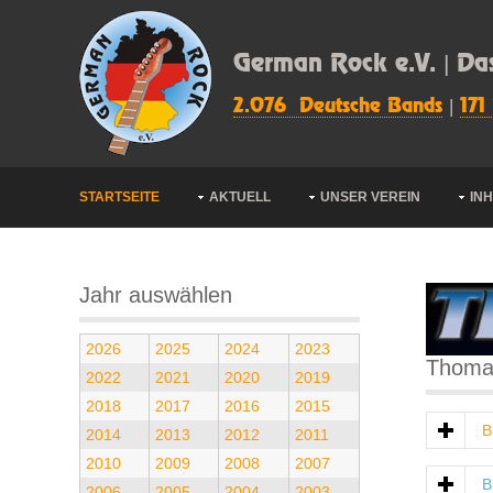
German Rock e.V. | Da
2.076 Deutsche Bands
|
171
STARTSEITE
AKTUELL
UNSER VEREIN
IN
Jahr auswählen
2026
2025
2024
2023
Thoma
2022
2021
2020
2019
2018
2017
2016
2015
B
2014
2013
2012
2011
2010
2009
2008
2007
B
2006
2005
2004
2003