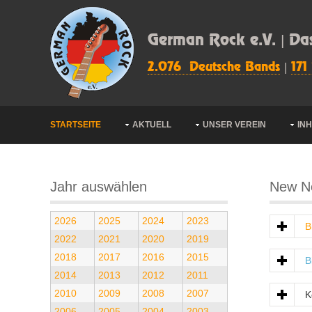
German Rock e.V. | Da
2.076 Deutsche Bands
|
171
STARTSEITE
AKTUELL
UNSER VEREIN
IN
Jahr auswählen
New Ne
2026
2025
2024
2023
B
2022
2021
2020
2019
2018
2017
2016
2015
B
2014
2013
2012
2011
2010
2009
2008
2007
K
2006
2005
2004
2003