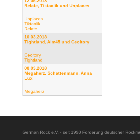
12.05.2018
Relate, Tiktaalik und Unplaces
Unplaces
Tiktaalik
Relate
10.03.2018
Tightland, Aim45 und Ceoltory
Ceoltory
Tightland
08.03.2018
Megaherz, Schattenmann, Anna
Lux
Megaherz
German Rock e.V. - seit 1998 Förderung deutscher Rockmu