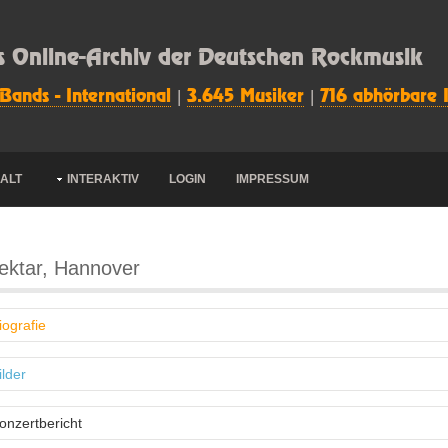
s Online-Archiv der Deutschen Rockmusik
 Bands - International
|
3.645 Musiker
|
716 abhörbare 
HALT
INTERAKTIV
LOGIN
IMPRESSUM
ktar, Hannover
iografie
ilder
onzertbericht