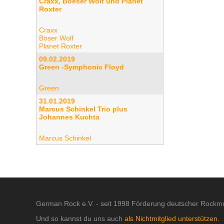
Craxx, Boeser Wolf und Planet
Roxter
Craxx
Böser Wolf
Planet Roxter
09.02.2019
Green -Symphonic Floyd
Green
31.01.2019
Marcus Schinkel Trio plus
Johannes Kuchta
Marcus Schinkel
German Rock e.V. - seit 1998 Förderung deutscher Rockmu
Und so kannst du uns auch
als Nichtmitglied unterstützen.