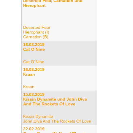
Deserted Fear, Carnation und
Hierophant
Deserted Fear
Hierophant (I)
Carnation (B)
16.03.2019
Cat O Nine
Cat O´Nine
16.03.2019
Kraan
Kraan
15.03.2019
Kissin Dynamite und John Diva
And The Rockets Of Love
Kissin Dynamite
John Diva And The Rockets Of Love
22.02.2019