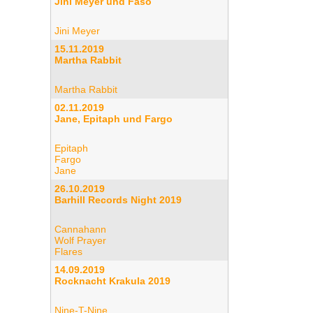
Jini Meyer und Faso
Jini Meyer
15.11.2019
Martha Rabbit
Martha Rabbit
02.11.2019
Jane, Epitaph und Fargo
Epitaph
Fargo
Jane
26.10.2019
Barhill Records Night 2019
Cannahann
Wolf Prayer
Flares
14.09.2019
Rocknacht Krakula 2019
Nine-T-Nine