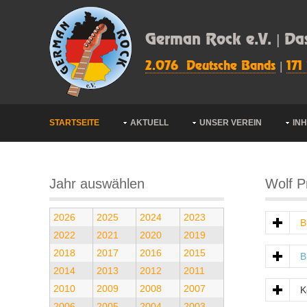
German Rock e.V. | Da
2.076 Deutsche Bands
|
171
STARTSEITE
AKTUELL
UNSER VEREIN
IN
Jahr auswählen
Wolf P
2026
2025
2024
2023
B
2022
2021
2020
2019
2018
2017
2016
2015
B
2014
2013
2012
2011
2010
2009
2008
2007
K
2006
2005
2004
2003