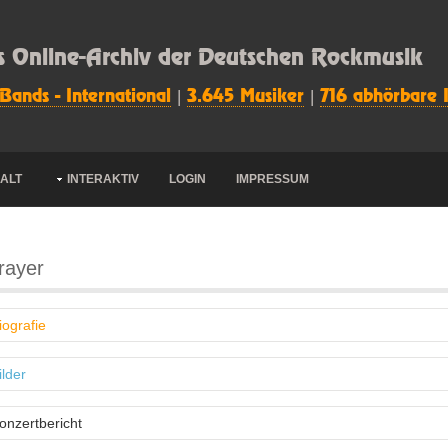
s Online-Archiv der Deutschen Rockmusik
 Bands - International
|
3.645 Musiker
|
716 abhörbare 
HALT
INTERAKTIV
LOGIN
IMPRESSUM
rayer
iografie
ilder
onzertbericht