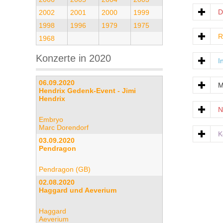
D
2002
2001
2000
1999
1998
1996
1979
1975
R
1968
Konzerte in 2020
I
06.09.2020
M
Hendrix Gedenk-Event - Jimi
Hendrix
N
Embryo
Marc Dorendorf
K
03.09.2020
Pendragon
Pendragon (GB)
02.08.2020
Haggard und Aeverium
Haggard
Aeverium