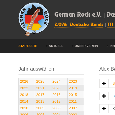
German Rock e.V. | Da
2.076 Deutsche Bands
|
171
STARTSEITE
AKTUELL
UNSER VEREIN
IN
Jahr auswählen
Alex B
2026
2025
2024
2023
B
2022
2021
2020
2019
2018
2017
2016
2015
B
2014
2013
2012
2011
2010
2009
2008
2007
K
2006
2005
2004
2003