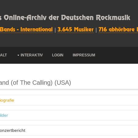
s Online-Archiv der Deutschen Rockmusik
 Bands - International
|
3.645 Musiker
|
716 abhörbare 
HALT
INTERAKTIV
LOGIN
IMPRESSUM
and (of The Calling) (USA)
iografie
ilder
onzertbericht