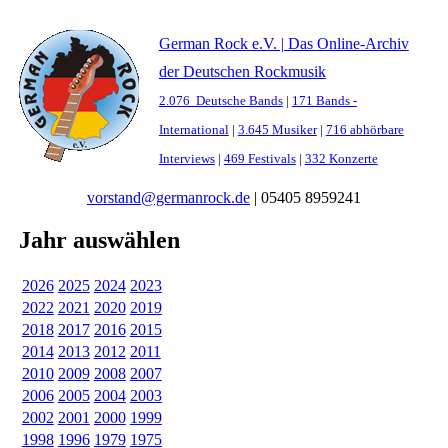
German Rock e.V. | Das Online-Archiv
der Deutschen Rockmusik
2.076 Deutsche Bands
|
171 Bands -
International
|
3.645 Musiker
|
716 abhörbare
Interviews
|
469 Festivals
|
332 Konzerte
vorstand@germanrock.de
|
05405 8959241
Jahr auswählen
2026
2025
2024
2023
2022
2021
2020
2019
2018
2017
2016
2015
2014
2013
2012
2011
2010
2009
2008
2007
2006
2005
2004
2003
2002
2001
2000
1999
1998
1996
1979
1975