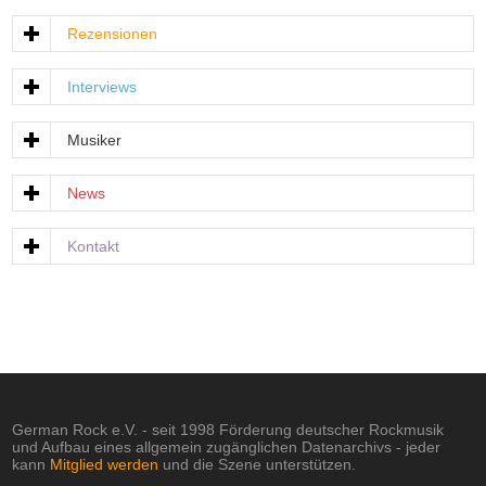
Rezensionen
Interviews
Musiker
News
Kontakt
German Rock e.V. - seit 1998 Förderung deutscher Rockmusik
und Aufbau eines allgemein zugänglichen Datenarchivs - jeder
kann
Mitglied werden
und die Szene unterstützen.