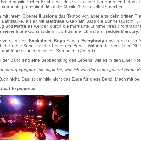
Band musikalischer Erfahrung, das sie zu einer Performance befähig
nstrumente präsentiert, lässt die Musik für sich selbst sprechen.
n mit ihrem Opener
Illusions
das Tempo vor, aber erst beim dritten Tr
e Lautstärke, als er mit
Matthias Gaab
am Bass die Bühne tauscht. Die
ug und
Matthias
werden durch die markante Stimme ihres Frontman
in seiner Interaktion mit dem Publikum manchmal an
Freddie Mercury
.
erversion des
Backstreet Boys
-Songs
Everybody
erwies sich als
t, der erste Song aus der Feder der Band. Während ihres letzten St
 und führt sie in den finalen Sprung des Abends.
r der Band sind eine Beobachtung des Lebens, wie es in den Liner Not
ist untergegangen. Ich zeige Dir, was ich von der Liebe gelernt habe. B
uch nicht. Das ist definitiv nicht das Ende für diese Band. Mach mit bei
beat Experience