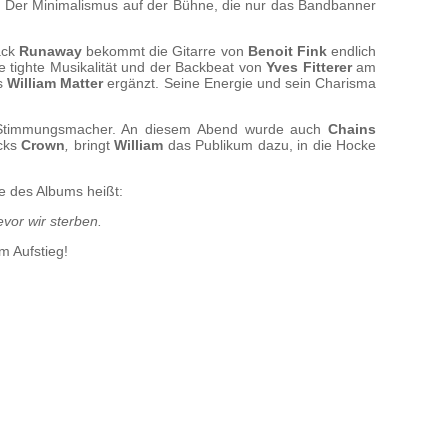
t. Der Minimalismus auf der Bühne, die nur das Bandbanner
ack
Runaway
bekommt die Gitarre von
Benoit Fink
endlich
 tighte Musikalität und der Backbeat von
Yves Fitterer
am
ns
William Matter
ergänzt. Seine Energie und sein Charisma
 Stimmungsmacher. An diesem Abend wurde auch
Chains
ücks
Crown
,
bringt
William
das Publikum dazu, in die Hocke
e des Albums heißt:
evor wir sterben.
m Aufstieg!