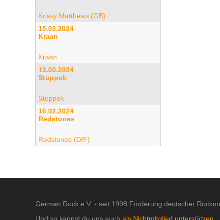
Krissy Matthews (GB)
15.03.2024
Kraan
Kraan
13.03.2024
Stoppok
Stoppok
16.02.2024
Redstones
Redstones (D/F)
German Rock e.V. - seit 1998 Förderung deutscher Rockmu
Und so kannst du uns auch
als Nichtmitglied unterstützen.