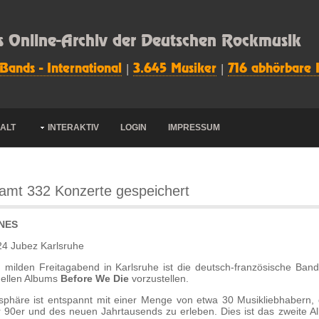
s Online-Archiv der Deutschen Rockmusik
 Bands - International
|
3.645 Musiker
|
716 abhörbare 
HALT
INTERAKTIV
LOGIN
IMPRESSUM
amt 332 Konzerte gespeichert
NES
24 Jubez Karlsruhe
 milden Freitagabend in Karlsruhe ist die deutsch-französische Ban
uellen Albums
Before We Die
vorzustellen.
sphäre ist entspannt mit einer Menge von etwa 30 Musikliebhabern
 90er und des neuen Jahrtausends zu erleben. Dies ist das zweite Al