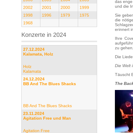
das enge 
und die I
2002
2001
2000
1999
1998
1996
1979
1975
Sie gebe
die nötig
1968
Schlagze
erinnert 
Konzerte in 2024
Ihre Cov
aufgeführ
zu gehen,
27.12.2024
Kalamata, Holz
Die Liede
Die Welt 
Holz
Kalamata
Täuscht E
24.12.2024
The Back
BB And The Blues Shacks
BB And The Blues Shacks
23.11.2024
Agitation Free und Man
Agitation Free