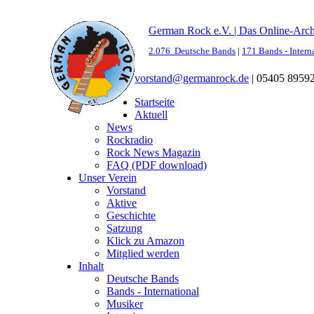
German Rock e.V. | Das Online-Arc
2.076 Deutsche Bands
|
171 Bands - Intern
vorstand@germanrock.de
|
05405 8959
Startseite
Aktuell
News
Rockradio
Rock News Magazin
FAQ (PDF download)
Unser Verein
Vorstand
Aktive
Geschichte
Satzung
Klick zu Amazon
Mitglied werden
Inhalt
Deutsche Bands
Bands - International
Musiker