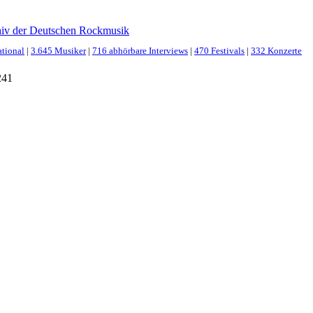
hiv der Deutschen Rockmusik
ational
|
3.645 Musiker
|
716 abhörbare Interviews
|
470 Festivals
|
332 Konzerte
241