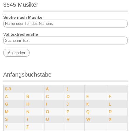
3645 Musiker
Suche nach Musiker
Volltextrecherche
Anfangsbuchstabe
0-9
Ä
(
A
B
C
D
E
F
G
H
I
J
K
L
M
N
O
P
Q
R
S
T
U
V
W
X
Y
Z