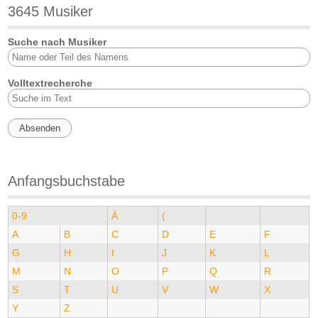
3645 Musiker
Suche nach Musiker
Volltextrecherche
Anfangsbuchstabe
0-9
Ä
(
A
B
C
D
E
F
G
H
I
J
K
L
M
N
O
P
Q
R
S
T
U
V
W
X
Y
Z