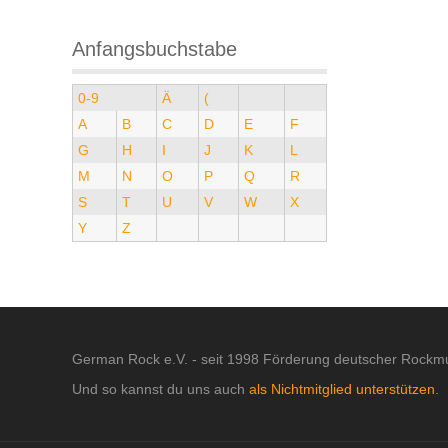
Anfangsbuchstabe
0-9
Ä
(
A
B
C
D
E
F
G
H
I
J
K
L
M
N
O
P
Q
R
S
T
U
V
W
X
Y
Z
German Rock e.V. - seit 1998 Förderung deutscher Rockmu
Und so kannst du uns auch
als Nichtmitglied unterstützen.