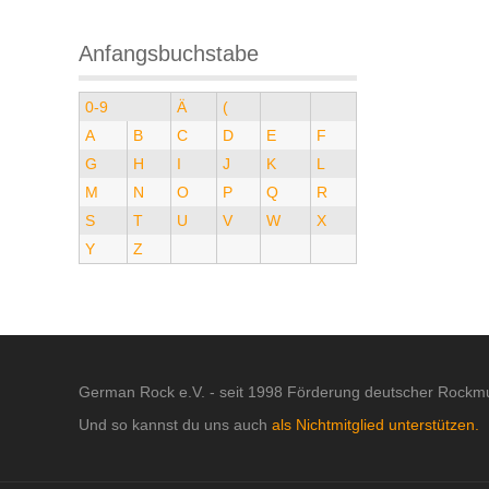
Anfangsbuchstabe
0-9
Ä
(
A
B
C
D
E
F
G
H
I
J
K
L
M
N
O
P
Q
R
S
T
U
V
W
X
Y
Z
German Rock e.V. - seit 1998 Förderung deutscher Rockmu
Und so kannst du uns auch
als Nichtmitglied unterstützen.