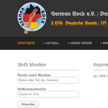
German Rock e.V. | Da
2.076 Deutsche Bands
|
171
STARTSEITE
AKTUELL
UNSER VEREIN
IN
3645 Musiker
Keyme
Suche nach Musiker
ab 1988 G
Volltextrecherche