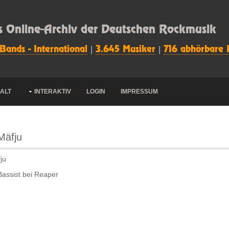
s Online-Archiv der Deutschen Rockmusik
 Bands - International
|
3.645 Musiker
|
716 abhörbare 
HALT
INTERAKTIV
LOGIN
IMPRESSUM
Mäfju
ju
assist bei Reaper