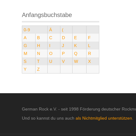
Anfangsbuchstabe
0-9
Ä
(
A
B
C
D
E
F
G
H
I
J
K
L
M
N
O
P
Q
R
S
T
U
V
W
X
Y
Z
German Rock e.V. - seit 1998 Förderung deutscher Rockmu
Und so kannst du uns auch
als Nichtmitglied unterstützen.