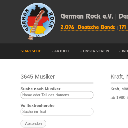
German Rock e.V. | Da
2.076 Deutsche Bands
|
171
STARTSEITE
AKTUELL
UNSER VEREIN
IN
3645 Musiker
Kraft, 
Suche nach Musiker
Kraft, Mäf
ab 1990 B
Volltextrecherche