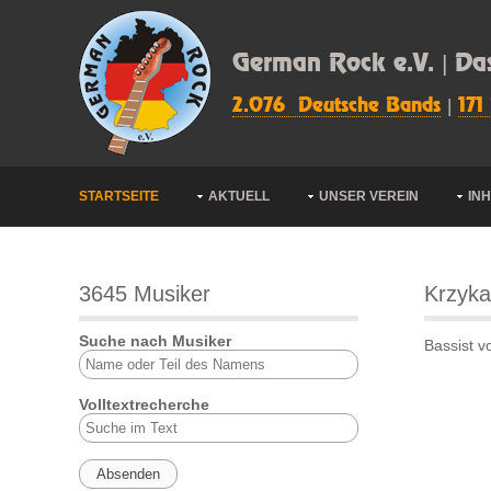
German Rock e.V. | Da
2.076 Deutsche Bands
|
171
STARTSEITE
AKTUELL
UNSER VEREIN
IN
3645 Musiker
Krzyka
Suche nach Musiker
Bassist 
Volltextrecherche