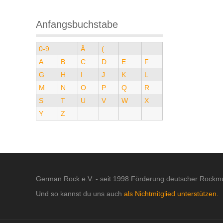
Anfangsbuchstabe
0-9
Ä
(
A
B
C
D
E
F
G
H
I
J
K
L
M
N
O
P
Q
R
S
T
U
V
W
X
Y
Z
German Rock e.V. - seit 1998 Förderung deutscher Rockmu
Und so kannst du uns auch
als Nichtmitglied unterstützen.