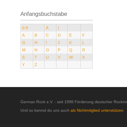
Anfangsbuchstabe
0-9
Ä
(
A
B
C
D
E
F
G
H
I
J
K
L
M
N
O
P
Q
R
S
T
U
V
W
X
Y
Z
German Rock e.V. - seit 1998 Förderung deutscher Rockmu
Und so kannst du uns auch
als Nichtmitglied unterstützen.