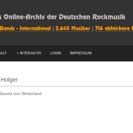
s Online-Archiv der Deutschen Rockmusik
 Bands - International
|
3.645 Musiker
|
716 abhörbare 
HALT
INTERAKTIV
LOGIN
IMPRESSUM
 Holger
assist von Winterland.