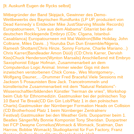
[lt. Auskunft Eugen de Rycks selbst]
Mitbegründer der Band Skipjack, Gewinner des Demo-
Wettbewerbs des Bayrischen Rundfunks (LP UP, produziert von
Dead Kennedy´s Entdecker Mike Just/Starving Missile Records)
Europatourneen, "Live aus dem Alabama".Gitarrist bei der
deutschen Rocklegende Embryo (CDs: CIgana, Istanbul-
Casablanca) Europatourneen mit Mal Waldron(Billie Holiday, John
Coltrane, Miles Davis...) Youruba Dun Dun Ensemble/Nigeria,
Ramesh Shottam(Chris Hinze, Sonny Fortune, Charlie Mariano...)
Chris Karrer(Bandleader Amon Düül) (CD:Chris Karrer, Dervish
Kiss)Chuck Henderson(Wynton Marsalis) Anschließend mit Embryo
Saxophonist Edgar Hofman, Zusammenarbeit an dem
Computerduo Logic Animal. Immer wieder Gigs mit dem
inzwischen verstorbenen Chick Corea-, Wes Montgomery-,
Wolfgang Dauner,...-Drummer Fred Braceful.Viele Sessions mit
Jackson 5 Posaunisten Bow Jack. Trancetrommeln und
künstlerische Zusammenarbeit mit dem "Natural Relations"-
Wissenschaftler/bildenden Künstler "herman de vries", Workshop
beim Club für Ethnomedizin. Gastmusiker bei der polnischen Top
10 Band Tie Break(CD Gin Gin Lob/Platz 1 in den polnischen
Charts).Gastmusiker der Nürnberger Formation Heads on Collision
(CD:Brotherhood Platz 1 beim Nürnberger Zentralnerv
Festival).Gastmusiker bei den Weather Girls. Duopartner beim 1.
Beatles Sänger/My Bonnie Komponist Tony Sheridan. Duopartner
bei FCP Dwayne Cornelius(Womack & Womack, Scatman, Dan
Harrow, Bobbie Womack).Studiogitarrist für Fun Factory, Franz