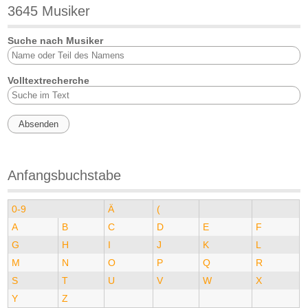
3645 Musiker
Suche nach Musiker
Volltextrecherche
Anfangsbuchstabe
0-9
Ä
(
A
B
C
D
E
F
G
H
I
J
K
L
M
N
O
P
Q
R
S
T
U
V
W
X
Y
Z