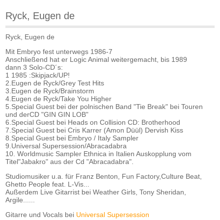
Ryck, Eugen de
Ryck, Eugen de
Mit Embryo fest unterwegs 1986-7
Anschließend hat er Logic Animal weitergemacht, bis 1989
dann 3 Solo-CD´s:
1 1985 :Skipjack/UP!
2.Eugen de Ryck/Grey Test Hits
3.Eugen de Ryck/Brainstorm
4.Eugen de Ryck/Take You Higher
5.Special Guest bei der polnischen Band "Tie Break" bei Touren
und derCD "GIN GIN LOB"
6.Special Guest bei Heads on Collision CD: Brotherhood
7.Special Guest bei Cris Karrer (Amon Düül) Dervish Kiss
8.Special Guest bei Embryo / Italy Sampler
9.Universal Supersession/Abracadabra
10. Worldmusic Sampler Ethnica in Italien Auskopplung vom
Titel"Jabakro" aus der Cd "Abracadabra".
Studiomusiker u.a. für Franz Benton, Fun Factory,Culture Beat,
Ghetto People feat. L-Vis...
Außerdem Live Gitarrist bei Weather Girls, Tony Sheridan,
Argile......
Gitarre und Vocals bei
Universal Supersession