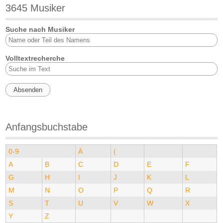
3645 Musiker
Suche nach Musiker
Volltextrecherche
Anfangsbuchstabe
0-9
Ä
(
A
B
C
D
E
F
G
H
I
J
K
L
M
N
O
P
Q
R
S
T
U
V
W
X
Y
Z