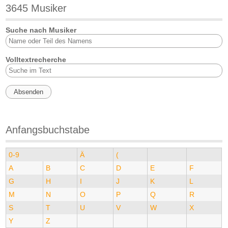
3645 Musiker
Suche nach Musiker
Volltextrecherche
Anfangsbuchstabe
0-9
Ä
(
A
B
C
D
E
F
G
H
I
J
K
L
M
N
O
P
Q
R
S
T
U
V
W
X
Y
Z