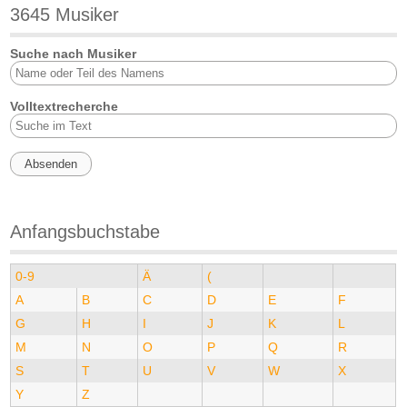
3645 Musiker
Suche nach Musiker
Volltextrecherche
Anfangsbuchstabe
0-9
Ä
(
A
B
C
D
E
F
G
H
I
J
K
L
M
N
O
P
Q
R
S
T
U
V
W
X
Y
Z