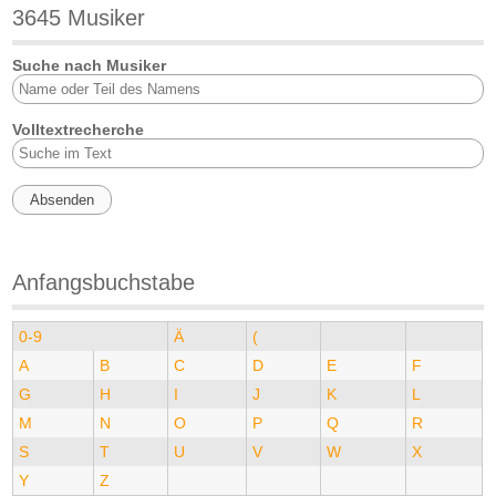
3645 Musiker
Suche nach Musiker
Volltextrecherche
Anfangsbuchstabe
0-9
Ä
(
A
B
C
D
E
F
G
H
I
J
K
L
M
N
O
P
Q
R
S
T
U
V
W
X
Y
Z