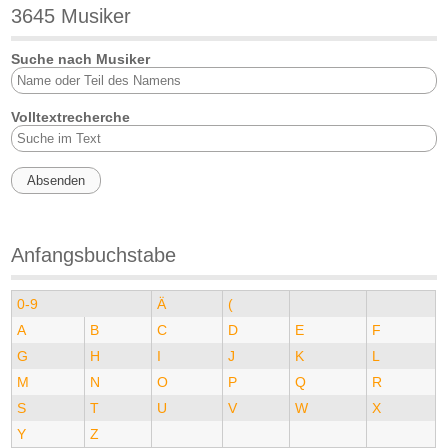
3645 Musiker
Suche nach Musiker
Volltextrecherche
Anfangsbuchstabe
0-9
Ä
(
A
B
C
D
E
F
G
H
I
J
K
L
M
N
O
P
Q
R
S
T
U
V
W
X
Y
Z