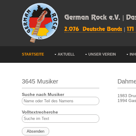
German Rock e.V. | Da
2.076 Deutsche Bands
|
171
STARTSEITE
AKTUELL
UNSER VEREIN
IN
3645 Musiker
Dahme
Suche nach Musiker
1983 Dr
1994 Gast
Volltextrecherche