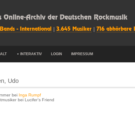
s Online-Archiv der Deutschen Rockmusik
 Bands - International
|
3.645 Musiker
|
716 abhörbare 
HALT
INTERAKTIV
LOGIN
IMPRESSUM
n, Udo
ummer bei
Inga Rumpf
musiker bei Lucifer's Friend