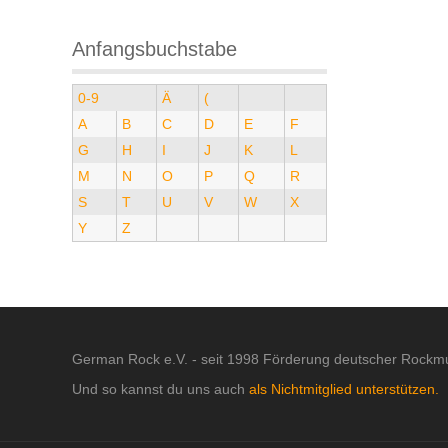
Anfangsbuchstabe
0-9
Ä
(
A
B
C
D
E
F
G
H
I
J
K
L
M
N
O
P
Q
R
S
T
U
V
W
X
Y
Z
German Rock e.V. - seit 1998 Förderung deutscher Rockmu
Und so kannst du uns auch
als Nichtmitglied unterstützen.