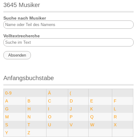
3645 Musiker
Suche nach Musiker
Volltextrecherche
Anfangsbuchstabe
0-9
Ä
(
A
B
C
D
E
F
G
H
I
J
K
L
M
N
O
P
Q
R
S
T
U
V
W
X
Y
Z