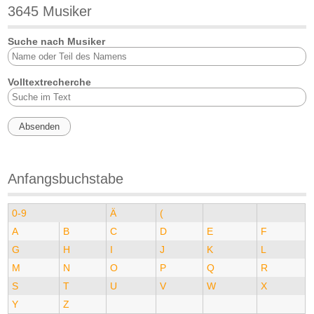
3645 Musiker
Suche nach Musiker
Volltextrecherche
Anfangsbuchstabe
0-9
Ä
(
A
B
C
D
E
F
G
H
I
J
K
L
M
N
O
P
Q
R
S
T
U
V
W
X
Y
Z