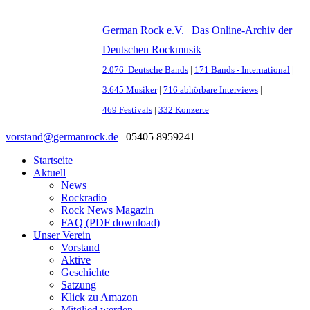
German Rock e.V. | Das Online-Archiv der
Deutschen Rockmusik
2.076 Deutsche Bands
|
171 Bands - International
|
3.645 Musiker
|
716 abhörbare Interviews
|
469 Festivals
|
332 Konzerte
vorstand@germanrock.de
|
05405 8959241
Startseite
Aktuell
News
Rockradio
Rock News Magazin
FAQ (PDF download)
Unser Verein
Vorstand
Aktive
Geschichte
Satzung
Klick zu Amazon
Mitglied werden