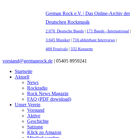
German Rock e.V. | Das Online-Archiv der
Deutschen Rockmusik
2.076 Deutsche Bands
|
171 Bands - International
|
3.645 Musiker
|
716 abhörbare Interviews
|
469 Festivals
|
332 Konzerte
vorstand@germanrock.de
|
05405 8959241
Startseite
Aktuell
News
Rockradio
Rock News Magazin
FAQ (PDF download)
Unser Verein
Vorstand
Aktive
Geschichte
Satzung
Klick zu Amazon
Mitglied werden