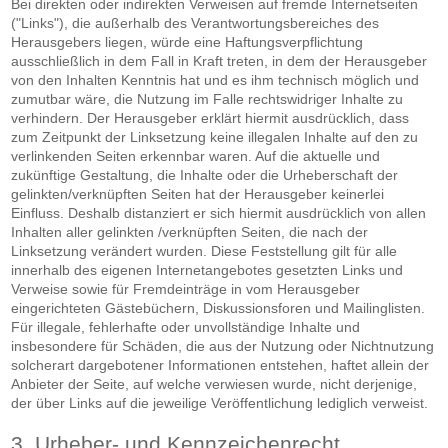
Bei direkten oder indirekten Verweisen auf fremde Internetseiten
("Links"), die außerhalb des Verantwortungsbereiches des
Herausgebers liegen, würde eine Haftungsverpflichtung
ausschließlich in dem Fall in Kraft treten, in dem der Herausgeber
von den Inhalten Kenntnis hat und es ihm technisch möglich und
zumutbar wäre, die Nutzung im Falle rechtswidriger Inhalte zu
verhindern. Der Herausgeber erklärt hiermit ausdrücklich, dass
zum Zeitpunkt der Linksetzung keine illegalen Inhalte auf den zu
verlinkenden Seiten erkennbar waren. Auf die aktuelle und
zukünftige Gestaltung, die Inhalte oder die Urheberschaft der
gelinkten/verknüpften Seiten hat der Herausgeber keinerlei
Einfluss. Deshalb distanziert er sich hiermit ausdrücklich von allen
Inhalten aller gelinkten /verknüpften Seiten, die nach der
Linksetzung verändert wurden. Diese Feststellung gilt für alle
innerhalb des eigenen Internetangebotes gesetzten Links und
Verweise sowie für Fremdeinträge in vom Herausgeber
eingerichteten Gästebüchern, Diskussionsforen und Mailinglisten.
Für illegale, fehlerhafte oder unvollständige Inhalte und
insbesondere für Schäden, die aus der Nutzung oder Nichtnutzung
solcherart dargebotener Informationen entstehen, haftet allein der
Anbieter der Seite, auf welche verwiesen wurde, nicht derjenige,
der über Links auf die jeweilige Veröffentlichung lediglich verweist.
3. Urheber- und Kennzeichenrecht