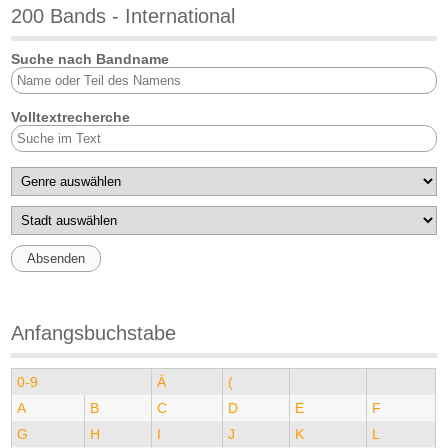
200 Bands - International
Suche nach Bandname
Volltextrecherche
Anfangsbuchstabe
0-9
Ä
(
A
B
C
D
E
F
G
H
I
J
K
L