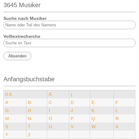
3645 Musiker
Suche nach Musiker
Volltextrecherche
Anfangsbuchstabe
0-9
Ä
(
A
B
C
D
E
F
G
H
I
J
K
L
M
N
O
P
Q
R
S
T
U
V
W
X
Y
Z