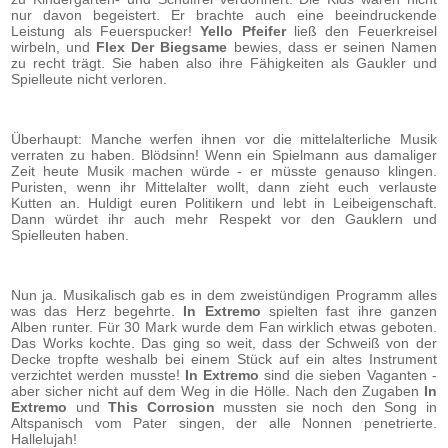
nur davon begeistert. Er brachte auch eine beeindruckende
Leistung als Feuerspucker!
Yello Pfeifer
ließ den Feuerkreisel
wirbeln, und
Flex Der Biegsame
bewies, dass er seinen Namen
zu recht trägt. Sie haben also ihre Fähigkeiten als Gaukler und
Spielleute nicht verloren.
Überhaupt: Manche werfen ihnen vor die mittelalterliche Musik
verraten zu haben. Blödsinn! Wenn ein Spielmann aus damaliger
Zeit heute Musik machen würde - er müsste genauso klingen.
Puristen, wenn ihr Mittelalter wollt, dann zieht euch verlauste
Kutten an. Huldigt euren Politikern und lebt in Leibeigenschaft.
Dann würdet ihr auch mehr Respekt vor den Gauklern und
Spielleuten haben.
Nun ja. Musikalisch gab es in dem zweistündigen Programm alles
was das Herz begehrte.
In Extremo
spielten fast ihre ganzen
Alben runter. Für 30 Mark wurde dem Fan wirklich etwas geboten.
Das Works kochte. Das ging so weit, dass der Schweiß von der
Decke tropfte weshalb bei einem Stück auf ein altes Instrument
verzichtet werden musste!
In Extremo
sind die sieben Vaganten -
aber sicher nicht auf dem Weg in die Hölle. Nach den Zugaben
In
Extremo
und
This Corrosion
mussten sie noch den Song in
Altspanisch vom Pater singen, der alle Nonnen penetrierte.
Hallelujah!