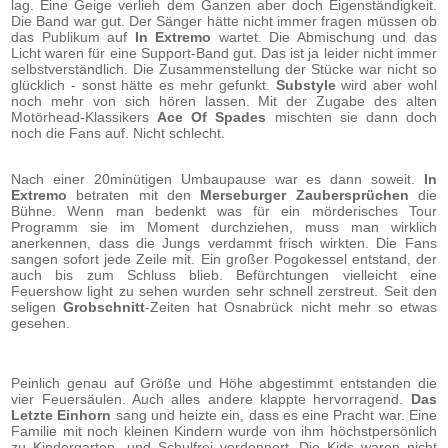
lag. Eine Geige verlieh dem Ganzen aber doch Eigenständigkeit.
Die Band war gut. Der Sänger hätte nicht immer fragen müssen ob
das Publikum auf
In Extremo
wartet. Die Abmischung und das
Licht waren für eine Support-Band gut. Das ist ja leider nicht immer
selbstverständlich. Die Zusammenstellung der Stücke war nicht so
glücklich - sonst hätte es mehr gefunkt.
Substyle
wird aber wohl
noch mehr von sich hören lassen. Mit der Zugabe des alten
Motörhead-Klassikers
Ace Of Spades
mischten sie dann doch
noch die Fans auf. Nicht schlecht.
Nach einer 20minütigen Umbaupause war es dann soweit.
In
Extremo
betraten mit den
Merseburger Zaubersprüchen
die
Bühne. Wenn man bedenkt was für ein mörderisches Tour
Programm sie im Moment durchziehen, muss man wirklich
anerkennen, dass die Jungs verdammt frisch wirkten. Die Fans
sangen sofort jede Zeile mit. Ein großer Pogokessel entstand, der
auch bis zum Schluss blieb. Befürchtungen vielleicht eine
Feuershow light zu sehen wurden sehr schnell zerstreut. Seit den
seligen
Grobschnitt
-Zeiten hat Osnabrück nicht mehr so etwas
gesehen.
Peinlich genau auf Größe und Höhe abgestimmt entstanden die
vier Feuersäulen. Auch alles andere klappte hervorragend.
Das
Letzte Einhorn
sang und heizte ein, dass es eine Pracht war. Eine
Familie mit noch kleinen Kindern wurde von ihm höchstpersönlich
zu Kindergarten- und Schulfrei verdonnert. Die Kids waren nicht