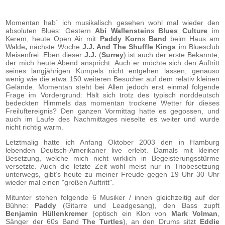
Momentan hab´ ich musikalisch gesehen wohl mal wieder den
absoluten Blues: Gestern
Abi Wallenstein
s
Blues Culture
im
Kerem, heute Open Air mit
Paddy Korn
s
Band
beim Haus am
Walde
,
nächste Woche
J.J. And The Shuffle Kings
im Bluesclub
Meisenfrei. Eben dieser
J.J.
(
Surrey
) ist auch der erste Bekannte,
der mich heute Abend anspricht. Auch er möchte sich den Auftritt
seines langjährigen Kumpels nicht entgehen lassen, genauso
wenig wie die etwa 150 weiteren Besucher auf dem relativ kleinen
Gelände. Momentan steht bei Allen jedoch erst einmal folgende
Frage im Vordergrund: Hält sich trotz des typisch norddeutsch
bedeckten Himmels das momentan trockene Wetter für dieses
Freiluftereignis? Den ganzen Vormittag hatte es gegossen, und
auch im Laufe des Nachmittages nieselte es weiter und wurde
nicht richtig warm.
Letztmalig hatte ich Anfang Oktober 2003 den in Hamburg
lebenden Deutsch-Amerikaner live erlebt. Damals mit kleiner
Besetzung, welche mich nicht wirklich in Begeisterungsstürme
versetzte. Auch die letzte Zeit wohl meist nur in Triobesetzung
unterwegs, gibt’s heute zu meiner Freude gegen 19 Uhr 30 Uhr
wieder mal einen "großen Auftritt".
Mitunter stehen folgende 6 Musiker / innen gleichzeitig auf der
Bühne:
Paddy
(Gitarre und Leadgesang), den Bass zupft
Benjamin Hüllenkremer
(optisch ein Klon von
Mark Volman
,
Sänger der 60s Band
The
Turtles
), an den Drums sitzt
Eddie