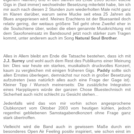
Gigs in (fast immer) wechselnder Besetzung miterlebt habe, bin ich
mir auch nach diesen 2 Stunden zum wiederholten Male nicht ganz
im Klaren darüber, warum seine Mucke seit etwa 25 Jahren als
Blues angepriesen wird. Meines Erachtens ist der Bluesanteil doch
relativ gering, der weitaus größere Teil geht ohne Zweifel eher in
die Soulschiene über, wobei die eben genannte Musikrichtung mit
dem Saxofoneinsatz im Bandsound jetzt noch stärker zum Tragen
kommt, unter anderem auch im Song
Natural Soul Brother
.
Alles in Allem bleibt am Ende die Tatsache bestehen, dass ich mit
J.J.
Surrey
und wohl auch dem Rest des Publikums einer Meinung
bin: Dies war heute ein starkes, musikalisch druckvolles Konzert,
kaum zu vergleichen mit einigen früheren Gigs.
Paddy
sollte sich
allen Ernstes überlegen, demnächst nur noch in großer Besetzung
aufzutreten (was natürlich alles auch eine Frage der Gage ist).
Kleiner Tipp / Wunsch meinerseits: Die zusätzliche Integration
eines Harpplayers würde der ganzen Chose Bluestechnisch mit
Sicherheit auch nicht schlecht zu Gesicht stehen...
Jedenfalls wird das von mir vorhin schon angesprochene
Clubkonzert vom Oktober 2003 vom heutigen kühlen, jedoch
regenfrei gebliebenen Samstagabendkonzert ohne Frage ganz
stark übertroffen.
Vielleicht wird die Band auch in gewissem Maße durch ein
besonderes Open Air Feeling positiv inspiriert, wie schon einst im