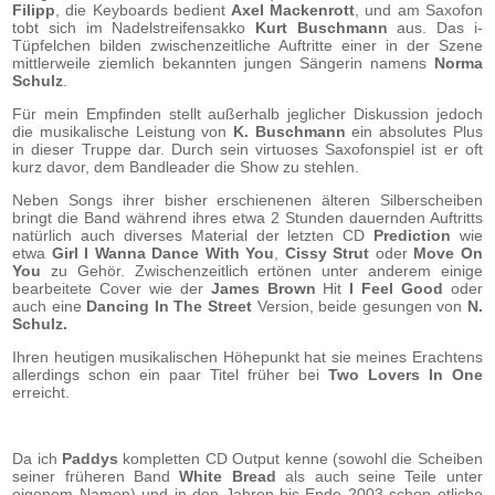
Filipp
, die Keyboards bedient
Axel Mackenrott
, und am Saxofon
tobt sich im Nadelstreifensakko
Kurt Buschmann
aus. Das i-
Tüpfelchen bilden zwischenzeitliche Auftritte einer in der Szene
mittlerweile ziemlich bekannten jungen Sängerin namens
Norma
Schulz
.
Für mein Empfinden stellt außerhalb jeglicher Diskussion jedoch
die musikalische Leistung von
K. Buschmann
ein absolutes Plus
in dieser Truppe dar. Durch sein virtuoses Saxofonspiel ist er oft
kurz davor, dem Bandleader die Show zu stehlen.
Neben Songs ihrer bisher erschienenen älteren Silberscheiben
bringt die Band während ihres etwa 2 Stunden dauernden Auftritts
natürlich auch diverses Material der letzten CD
Prediction
wie
etwa
Girl I Wanna Dance With You
,
Cissy Strut
oder
Move On
You
zu Gehör. Zwischenzeitlich ertönen unter anderem einige
bearbeitete Cover wie der
James Brown
Hit
I Feel Good
oder
auch eine
Dancing In The Street
Version, beide gesungen von
N.
Schulz.
Ihren heutigen musikalischen Höhepunkt hat sie meines Erachtens
allerdings schon ein paar Titel früher bei
Two Lovers In One
erreicht.
Da ich
Paddys
kompletten
CD Output kenne (sowohl die Scheiben
seiner früheren Band
White Bread
als auch seine Teile unter
eigenem Namen) und in den Jahren bis Ende 2003 schon etliche