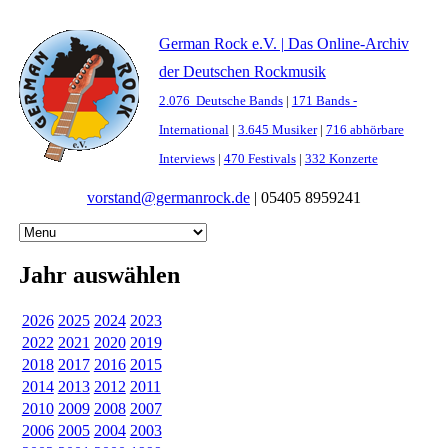
German Rock e.V. | Das Online-Archiv
der Deutschen Rockmusik
2.076 Deutsche Bands
|
171 Bands -
International
|
3.645 Musiker
|
716 abhörbare
Interviews
|
470 Festivals
|
332 Konzerte
vorstand@germanrock.de
|
05405 8959241
Jahr auswählen
2026
2025
2024
2023
2022
2021
2020
2019
2018
2017
2016
2015
2014
2013
2012
2011
2010
2009
2008
2007
2006
2005
2004
2003