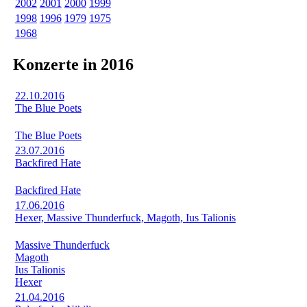
2002
2001
2000
1999
1998
1996
1979
1975
1968
Konzerte in 2016
22.10.2016
The Blue Poets
The Blue Poets
23.07.2016
Backfired Hate
Backfired Hate
17.06.2016
Hexer, Massive Thunderfuck, Magoth, Ius Talionis
Massive Thunderfuck
Magoth
Ius Talionis
Hexer
21.04.2016