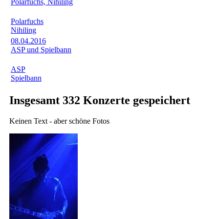
Polarfuchs, Nihiling
Polarfuchs
Nihiling
08.04.2016
ASP und Spielbann
ASP
Spielbann
Insgesamt 332 Konzerte gespeichert
Keinen Text - aber schöne Fotos