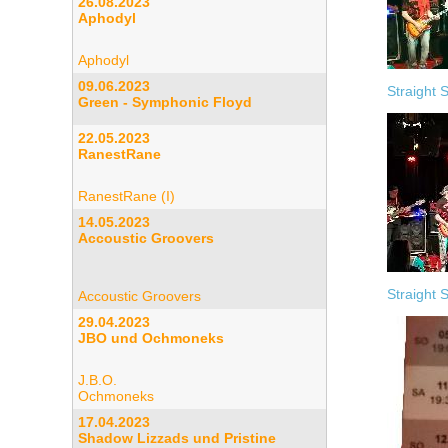
26.08.2023
Aphodyl
Aphodyl
09.06.2023
Straight 
Green - Symphonic Floyd
22.05.2023
RanestRane
RanestRane (I)
14.05.2023
Accoustic Groovers
Straight 
Accoustic Groovers
29.04.2023
JBO und Ochmoneks
J.B.O.
Ochmoneks
17.04.2023
Shadow Lizzads und Pristine