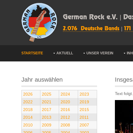
German Rock e.V. | Da
2.076 Deutsche Bands
|
171
STARTSEITE
AKTUELL
UNSER VEREIN
IN
Jahr auswählen
Insges
Text folgt.
2026
2025
2024
2023
2022
2021
2020
2019
2018
2017
2016
2015
2014
2013
2012
2011
2010
2009
2008
2007
2006
2005
2004
2003