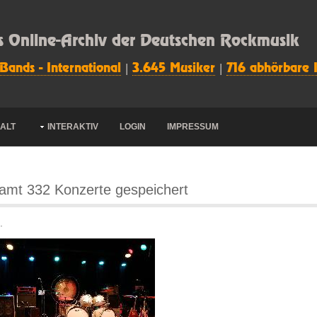
s Online-Archiv der Deutschen Rockmusik
 Bands - International
|
3.645 Musiker
|
716 abhörbare 
HALT
INTERAKTIV
LOGIN
IMPRESSUM
amt 332 Konzerte gespeichert
.