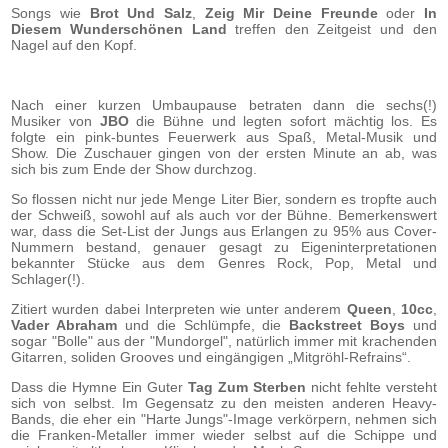
Songs wie
Brot Und Salz
,
Zeig Mir Deine Freunde
oder
In
Diesem Wunderschönen Land
treffen den Zeitgeist und den
Nagel auf den Kopf.
Nach einer kurzen Umbaupause betraten dann die sechs(!)
Musiker von
JBO
die Bühne und legten sofort mächtig los. Es
folgte ein pink-buntes Feuerwerk aus Spaß, Metal-Musik und
Show. Die Zuschauer gingen von der ersten Minute an ab, was
sich bis zum Ende der Show durchzog.
So flossen nicht nur jede Menge Liter Bier, sondern es tropfte auch
der Schweiß, sowohl auf als auch vor der Bühne. Bemerkenswert
war, dass die Set-List der Jungs aus Erlangen zu 95% aus Cover-
Nummern bestand, genauer gesagt zu Eigeninterpretationen
bekannter Stücke aus dem Genres Rock, Pop, Metal und
Schlager(!).
Zitiert wurden dabei Interpreten wie unter anderem
Queen
,
10cc
,
Vader Abraham
und die Schlümpfe, die
Backstreet Boys
und
sogar "Bolle" aus der "Mundorgel", natürlich immer mit krachenden
Gitarren, soliden Grooves und eingängigen „Mitgröhl-Refrains“.
Dass die Hymne Ein Guter
Tag Zum Sterben
nicht fehlte versteht
sich von selbst. Im Gegensatz zu den meisten anderen Heavy-
Bands, die eher ein "Harte Jungs"-Image verkörpern, nehmen sich
die Franken-Metaller immer wieder selbst auf die Schippe und