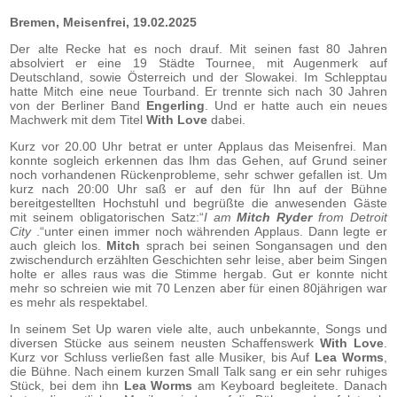
Bremen, Meisenfrei, 19.02.2025
Der alte Recke hat es noch drauf. Mit seinen fast 80 Jahren
absolviert er eine 19 Städte Tournee, mit Augenmerk auf
Deutschland, sowie Österreich und der Slowakei. Im Schlepptau
hatte Mitch eine neue Tourband. Er trennte sich nach 30 Jahren
von der Berliner Band
Engerling
. Und er hatte auch ein neues
Machwerk mit dem Titel
With Love
dabei.
Kurz vor 20.00 Uhr betrat er unter Applaus das Meisenfrei. Man
konnte sogleich erkennen das Ihm das Gehen, auf Grund seiner
noch vorhandenen Rückenprobleme, sehr schwer gefallen ist. Um
kurz nach 20:00 Uhr saß er auf den für Ihn auf der Bühne
bereitgestellten Hochstuhl und begrüßte die anwesenden Gäste
mit seinem obligatorischen Satz:“
I am
Mitch Ryder
from Detroit
City
.“unter einen immer noch währenden Applaus. Dann legte er
auch gleich los.
Mitch
sprach bei seinen Songansagen und den
zwischendurch erzählten Geschichten sehr leise, aber beim Singen
holte er alles raus was die Stimme hergab. Gut er konnte nicht
mehr so schreien wie mit 70 Lenzen aber für einen 80jährigen war
es mehr als respektabel.
In seinem Set Up waren viele alte, auch unbekannte, Songs und
diversen Stücke aus seinem neusten Schaffenswerk
With Love
.
Kurz vor Schluss verließen fast alle Musiker, bis Auf
Lea Worms
,
die Bühne. Nach einem kurzen Small Talk sang er ein sehr ruhiges
Stück, bei dem ihn
Lea Worms
am Keyboard begleitete. Danach