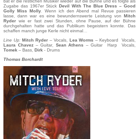
bat er die restlichen Musiker wieder auf die Bühne und es folgte als
Zugabe das 1967er Stück
Devil With The Blue Dress – Good
Golly Miss Molly
. Wenn ich den Abend mal Revue passieren
lasse, dann war es eine bewundernswerte Leistung von
Mitch
Ryder
wie er fast zwei Stunden, ohne Pause, auf der Bühne
durchgehalten hatte und das Publikum begeistern konnte. Das
schaffen manch junge Kerle nicht einmal…
Line Up:
Mitch Ryder
– Vocals,
Lea Worms
– Keyboard Vocals,
Laura Chavez
– Guitar,
Sean Athens
– Guitar Harp Vocals,
Tomek
– Bass,
Dirk
- Drums
Thomas Borchardt