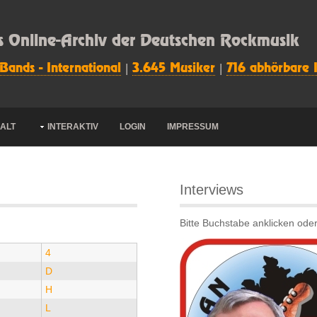
s Online-Archiv der Deutschen Rockmusik
 Bands - International
|
3.645 Musiker
|
716 abhörbare 
HALT
INTERAKTIV
LOGIN
IMPRESSUM
Interviews
Bitte Buchstabe anklicken oder
4
D
H
L