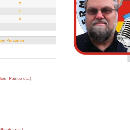
P
T
X
tigen Personen
Meier Pumpe etc.)
Shooter etc.)