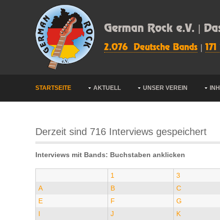
German Rock e.V. | Da
2.076 Deutsche Bands
|
171
STARTSEITE
AKTUELL
UNSER VEREIN
IN
Derzeit sind 716 Interviews gespeichert
Interviews mit Bands: Buchstaben anklicken
1
3
A
B
C
E
F
G
I
J
K