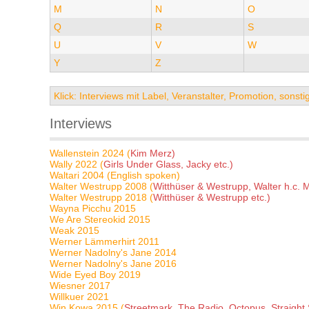
M
N
O
Q
R
S
U
V
W
Y
Z
Klick: Interviews mit Label, Veranstalter, Promotion, sons
Interviews
Wallenstein 2024 (
Kim Merz)
Wally 2022 (
Girls Under Glass, Jacky etc.)
Waltari 2004 (English spoken)
Walter Westrupp 2008 (
Witthüser & Westrupp, Walter h.c. 
Walter Westrupp 2018 (
Witthüser & Westrupp etc.)
Wayna Picchu 2015
We Are Stereokid 2015
Weak 2015
Werner Lämmerhirt 2011
Werner Nadolny's Jane 2014
Werner Nadolny's Jane 2016
Wide Eyed Boy 2019
Wiesner 2017
Willkuer 2021
Win Kowa 2015 (
Streetmark, The Radio, Octopus, Straight 