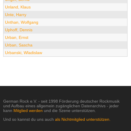
Unland, Klaus
Unte, Harry
Unthan, Wolfgang
Uphoff, Dennis
Urban, Ernst
Urban, Sascha
Urbanski, Wladislaw
German Rock e.V. - seit 1998 Förderung deutscher Rockmusik
und Aufbau eines allgemein zugänglichen Datenarchivs - jeder
kann
Mitglied werden
und die Szene unterstützen.
Und so kannst du uns auch
als Nichtmitglied unterstützen.