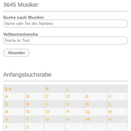
3645 Musiker
Suche nach Musiker
Volltextrecherche
Anfangsbuchstabe
0-9
Ä
(
A
B
C
D
E
F
G
H
I
J
K
L
M
N
O
P
Q
R
S
T
U
V
W
X
Y
Z