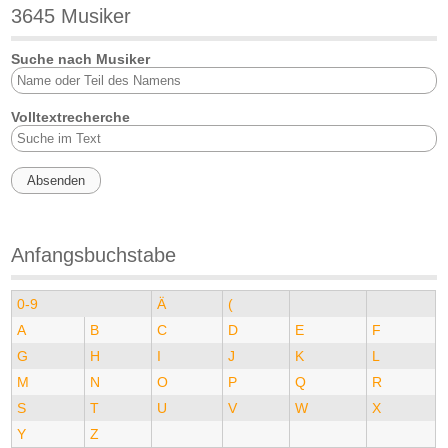
3645 Musiker
Suche nach Musiker
Volltextrecherche
Anfangsbuchstabe
0-9
Ä
(
A
B
C
D
E
F
G
H
I
J
K
L
M
N
O
P
Q
R
S
T
U
V
W
X
Y
Z