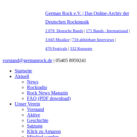
German Rock e.V. | Das Online-Archiv der
Deutschen Rockmusik
2.076 Deutsche Bands
|
171 Bands - International
|
3.645 Musiker
|
716 abhörbare Interviews
|
470 Festivals
|
332 Konzerte
vorstand@germanrock.de
|
05405 8959241
Startseite
Aktuell
News
Rockradio
Rock News Magazin
FAQ (PDF download)
Unser Verein
Vorstand
Aktive
Geschichte
Satzung
Klick zu Amazon
Mitglied werden