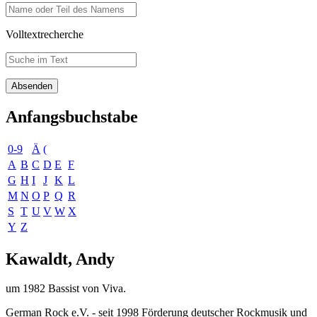
Volltextrecherche
Anfangsbuchstabe
0-9
Ä
(
A
B
C
D
E
F
G
H
I
J
K
L
M
N
O
P
Q
R
S
T
U
V
W
X
Y
Z
Kawaldt, Andy
um 1982 Bassist von Viva.
German Rock e.V. - seit 1998 Förderung deutscher Rockmusik und