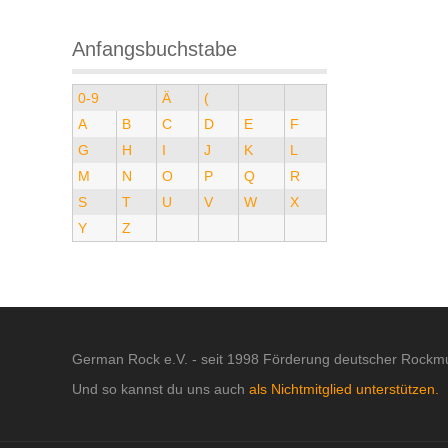
Anfangsbuchstabe
0-9
Ä
(
A
B
C
D
E
F
G
H
I
J
K
L
M
N
O
P
Q
R
S
T
U
V
W
X
Y
Z
German Rock e.V. - seit 1998 Förderung deutscher Rockmu
Und so kannst du uns auch
als Nichtmitglied unterstützen.