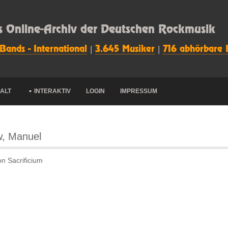
s Online-Archiv der Deutschen Rockmusik
 Bands - International
|
3.645 Musiker
|
716 abhörbare 
HALT
INTERAKTIV
LOGIN
IMPRESSUM
, Manuel
on Sacrificium