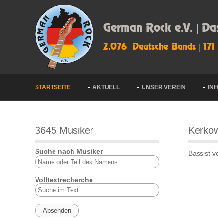
German Rock e.V. | Da
2.076 Deutsche Bands
|
171
STARTSEITE
AKTUELL
UNSER VEREIN
IN
3645 Musiker
Kerkow
Suche nach Musiker
Bassist v
Volltextrecherche