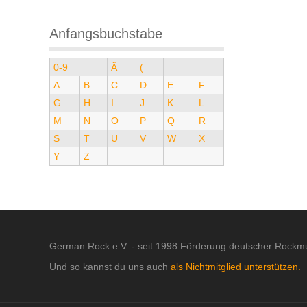
Anfangsbuchstabe
0-9
Ä
(
A
B
C
D
E
F
G
H
I
J
K
L
M
N
O
P
Q
R
S
T
U
V
W
X
Y
Z
German Rock e.V. - seit 1998 Förderung deutscher Rockmu
Und so kannst du uns auch
als Nichtmitglied unterstützen.