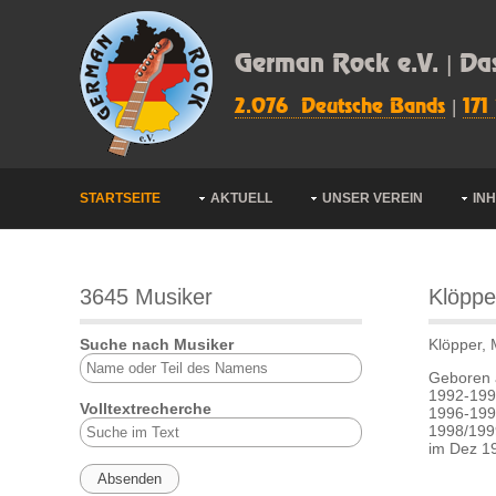
German Rock e.V. | Da
2.076 Deutsche Bands
|
171
STARTSEITE
AKTUELL
UNSER VEREIN
IN
3645 Musiker
Klöppe
Suche nach Musiker
Klöpper, 
Geboren 
1992-199
Volltextrecherche
1996-199
1998/199
im Dez 1