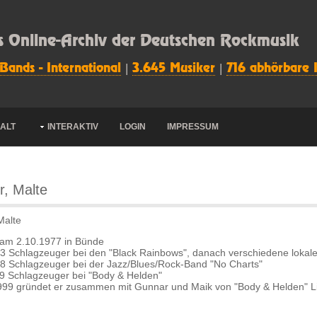
s Online-Archiv der Deutschen Rockmusik
 Bands - International
|
3.645 Musiker
|
716 abhörbare 
HALT
INTERAKTIV
LOGIN
IMPRESSUM
r, Malte
Malte
am 2.10.1977 in Bünde
3 Schlagzeuger bei den "Black Rainbows", danach verschiedene lokale
8 Schlagzeuger bei der Jazz/Blues/Rock-Band "No Charts"
9 Schlagzeuger bei "Body & Helden"
999 gründet er zusammen mit Gunnar und Maik von "Body & Helden" Li