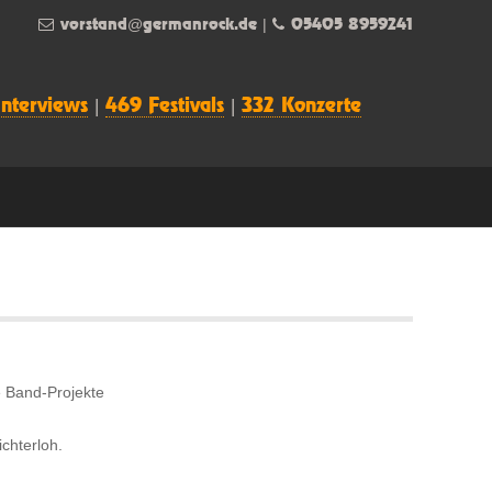
vorstand@germanrock.de
|
05405 8959241
Interviews
|
469 Festivals
|
332 Konzerte
 Band-Projekte
chterloh.