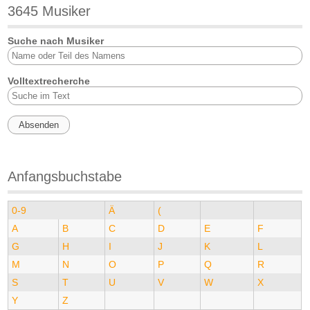
3645 Musiker
Suche nach Musiker
Volltextrecherche
Anfangsbuchstabe
0-9
Ä
(
A
B
C
D
E
F
G
H
I
J
K
L
M
N
O
P
Q
R
S
T
U
V
W
X
Y
Z