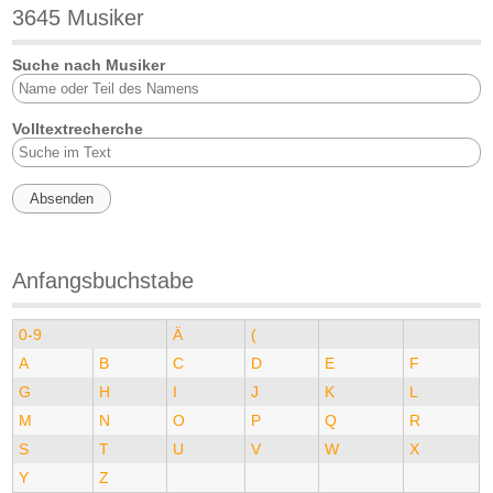
3645 Musiker
Suche nach Musiker
Volltextrecherche
Anfangsbuchstabe
0-9
Ä
(
A
B
C
D
E
F
G
H
I
J
K
L
M
N
O
P
Q
R
S
T
U
V
W
X
Y
Z