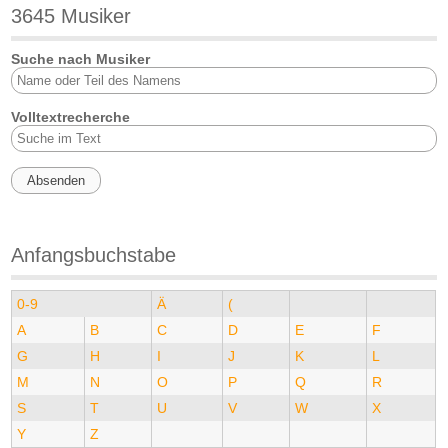
3645 Musiker
Suche nach Musiker
Volltextrecherche
Anfangsbuchstabe
0-9
Ä
(
A
B
C
D
E
F
G
H
I
J
K
L
M
N
O
P
Q
R
S
T
U
V
W
X
Y
Z