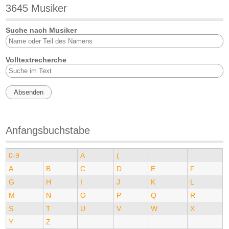
3645 Musiker
Suche nach Musiker
Volltextrecherche
Anfangsbuchstabe
0-9
Ä
(
A
B
C
D
E
F
G
H
I
J
K
L
M
N
O
P
Q
R
S
T
U
V
W
X
Y
Z