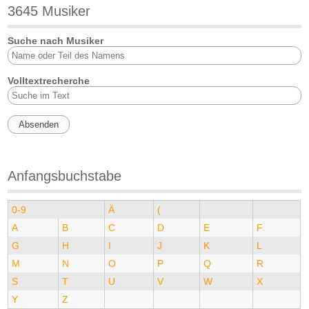
3645 Musiker
Suche nach Musiker
Volltextrecherche
Anfangsbuchstabe
0-9
Ä
(
A
B
C
D
E
F
G
H
I
J
K
L
M
N
O
P
Q
R
S
T
U
V
W
X
Y
Z