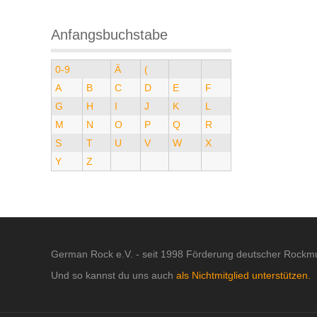
Anfangsbuchstabe
0-9
Ä
(
A
B
C
D
E
F
G
H
I
J
K
L
M
N
O
P
Q
R
S
T
U
V
W
X
Y
Z
German Rock e.V. - seit 1998 Förderung deutscher Rockmu
Und so kannst du uns auch
als Nichtmitglied unterstützen.