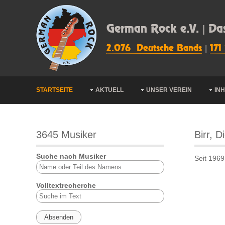
German Rock e.V. | Da
2.076 Deutsche Bands
|
171
STARTSEITE
AKTUELL
UNSER VEREIN
IN
3645 Musiker
Birr, D
Suche nach Musiker
Seit 1969
Volltextrecherche