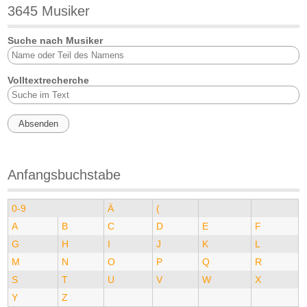
3645 Musiker
Suche nach Musiker
Volltextrecherche
Anfangsbuchstabe
0-9
Ä
(
A
B
C
D
E
F
G
H
I
J
K
L
M
N
O
P
Q
R
S
T
U
V
W
X
Y
Z