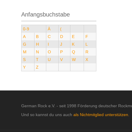
Anfangsbuchstabe
0-9
Ä
(
A
B
C
D
E
F
G
H
I
J
K
L
M
N
O
P
Q
R
S
T
U
V
W
X
Y
Z
German Rock e.V. - seit 1998 Förderung deutscher Rockmu
Und so kannst du uns auch
als Nichtmitglied unterstützen.