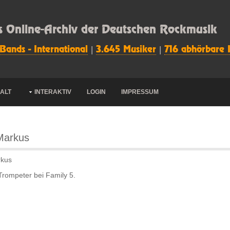
s Online-Archiv der Deutschen Rockmusik
 Bands - International
|
3.645 Musiker
|
716 abhörbare 
HALT
INTERAKTIV
LOGIN
IMPRESSUM
Markus
rkus
rompeter bei Family 5.