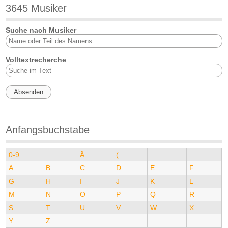
3645 Musiker
Suche nach Musiker
Volltextrecherche
Anfangsbuchstabe
0-9
Ä
(
A
B
C
D
E
F
G
H
I
J
K
L
M
N
O
P
Q
R
S
T
U
V
W
X
Y
Z